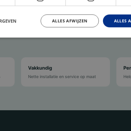
ERGEVEN
ALLES AFWIJZEN
ALLES 
Vakkundig
Per
s
Nette installatie en service op maat
Hel