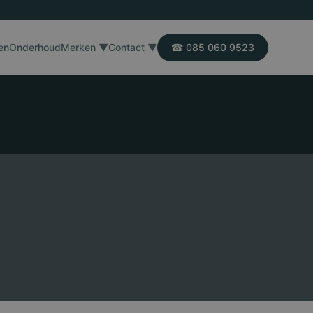
en
Onderhoud
Merken ▼
Contact ▼
☎ 085 060 9523