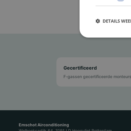
DETAILS WE
Gecertificeerd
F-gassen gecertificeerde monteur
Emschot Airconditioning
Welhoeksedijk 64, 3191 LD Hoogvliet Rotterdam