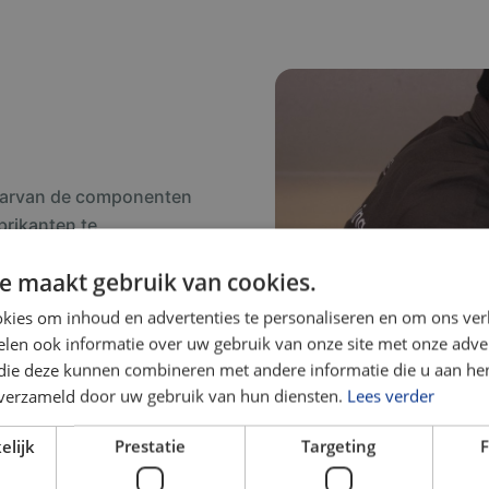
waarvan de componenten
abrikanten te
e, onderhoud en nazorg.
e maakt gebruik van cookies.
straling. Daarom werken we
kies om inhoud en advertenties te personaliseren en om ons ver
len ook informatie over uw gebruik van onze site met onze adver
 die deze kunnen combineren met andere informatie die u aan hen
e apparatuur van
n verzameld door uw gebruik van hun diensten.
Lees verder
leveranciers
elijk
Prestatie
Targeting
F
rtificeerde F-gassen