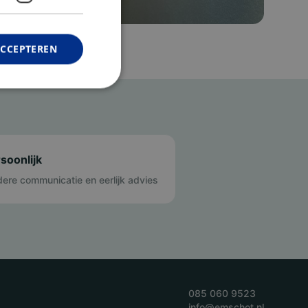
ACCEPTEREN
soonlijk
dere communicatie en eerlijk advies
085 060 9523
info@emschot.nl