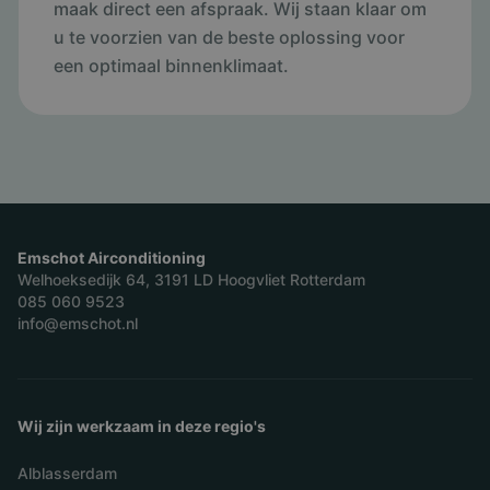
maak direct een afspraak. Wij staan klaar om
u te voorzien van de beste oplossing voor
een optimaal binnenklimaat.
Emschot Airconditioning
Welhoeksedijk 64, 3191 LD Hoogvliet Rotterdam
085 060 9523
info@emschot.nl
Wij zijn werkzaam in deze regio's
Alblasserdam