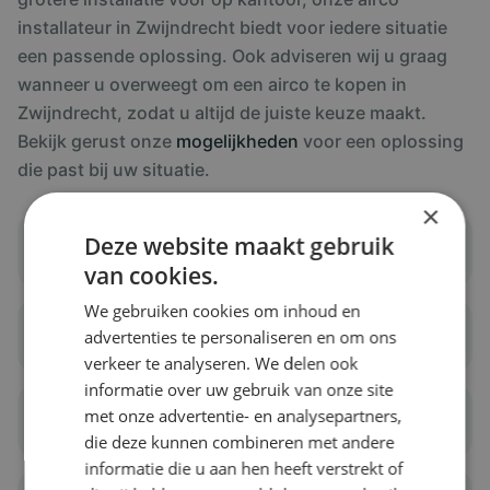
installateur in Zwijndrecht biedt voor iedere situatie
een passende oplossing. Ook adviseren wij u graag
wanneer u overweegt om een airco te kopen in
Zwijndrecht, zodat u altijd de juiste keuze maakt.
Bekijk gerust onze
mogelijkheden
voor een oplossing
die past bij uw situatie.
×
Deze website maakt gebruik
Onderhoud
van cookies.
We gebruiken cookies om inhoud en
Klant tevredenheid
advertenties te personaliseren en om ons
verkeer te analyseren. We delen ook
informatie over uw gebruik van onze site
met onze advertentie- en analysepartners,
Meerdere zones
die deze kunnen combineren met andere
informatie die u aan hen heeft verstrekt of