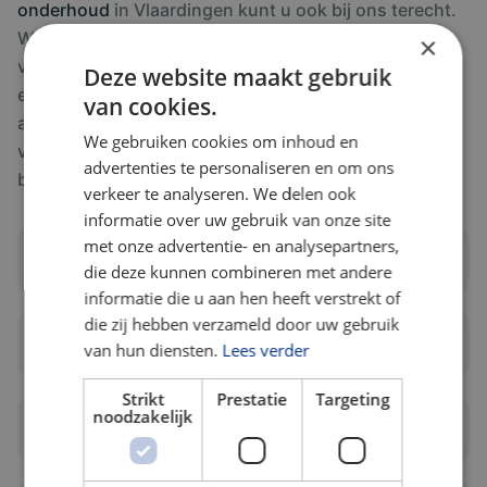
onderhoud
in Vlaardingen kunt u ook bij ons terecht.
We kunnen een regelmatige onderhoudsbeurt
×
verzorgen, waarbij we uw systeem grondig reinigen
Deze website maakt gebruik
en controleren op gebreken. Zo blijft de
van cookies.
airconditioning niet alleen optimaal werken, maar
We gebruiken cookies om inhoud en
verlengt u ook de levensduur hiervan. Wel zo
advertenties te personaliseren en om ons
belangrijk!
verkeer te analyseren. We delen ook
informatie over uw gebruik van onze site
met onze advertentie- en analysepartners,
Onderhoud
die deze kunnen combineren met andere
informatie die u aan hen heeft verstrekt of
die zij hebben verzameld door uw gebruik
Klant tevredenheid
van hun diensten.
Lees verder
Strikt
Prestatie
Targeting
noodzakelijk
Meerdere zones